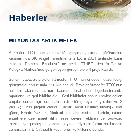
Haberler
MİLYON DOLARLIK MELEK
Atmosfer TTO’ nun düzenlediği girişimci-yatırımcı görüşmeleri
kapsamında BIC Angel Investments 2 Ekim 2014 tarihinde İzmir
Yüksek Teknoloji Enstitüsü’ ne geldi. TTNET Idea Ar-Ge ve
Kuluçka Merkezi’nde gerçekleşen görüşmelere 4 proje katıldı.
Sunum yapacak projeler Atmosfer TTO’ nun önceden düzenlediği
görüşmeler sonucunda titizlikle seçildi. Projeler Atmosfer TTO’ nun
her biri alanında uzman kadrosu tarafından değerlendirilerek;
raporlandı ve geri bildirim aldı. Geri bildirimler sonucu revize edilen
projeler sunum için son halini aldı. Görüşmeye 2 yazılım ve 2
yenilikçi ürün projesi katıldı. Çağlar Doğal Ürünler; biyolojik sıvı
gübre, Emato Yazılım; Medikal alet takip sistemi, Turtela; işitme
engellilere özel işaret dilini sese çeviren eldiven ve Sosyoso
Yazılım yer paylaşımı yapan sosyal medya platformu hakkındaki
çalışmalarını BIC Angel Investments yetkililerine sundu.