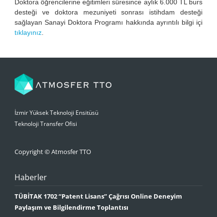
Doktora öğrencilerine eğitimleri süresince aylık 6.000 TL burs
desteği ve doktora mezuniyeti sonrası istihdam desteği
sağlayan Sanayi Doktora Programı hakkında ayrıntılı bilgi içi
tıklayınız
.
İzmir Yüksek Teknoloji Ensitüsü
Teknoloji Transfer Ofisi
Copyright © Atmosfer TTO
Haberler
TÜBİTAK 1702 “Patent Lisans” Çağrısı Online Deneyim
Paylaşım ve Bilgilendirme Toplantısı