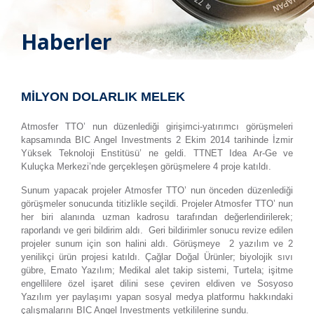
Haberler
MİLYON DOLARLIK MELEK
Atmosfer TTO’ nun düzenlediği girişimci-yatırımcı görüşmeleri
kapsamında BIC Angel Investments 2 Ekim 2014 tarihinde İzmir
Yüksek Teknoloji Enstitüsü’ ne geldi. TTNET Idea Ar-Ge ve
Kuluçka Merkezi’nde gerçekleşen görüşmelere 4 proje katıldı.
Sunum yapacak projeler Atmosfer TTO’ nun önceden düzenlediği
görüşmeler sonucunda titizlikle seçildi. Projeler Atmosfer TTO’ nun
her biri alanında uzman kadrosu tarafından değerlendirilerek;
raporlandı ve geri bildirim aldı. Geri bildirimler sonucu revize edilen
projeler sunum için son halini aldı. Görüşmeye 2 yazılım ve 2
yenilikçi ürün projesi katıldı. Çağlar Doğal Ürünler; biyolojik sıvı
gübre, Emato Yazılım; Medikal alet takip sistemi, Turtela; işitme
engellilere özel işaret dilini sese çeviren eldiven ve Sosyoso
Yazılım yer paylaşımı yapan sosyal medya platformu hakkındaki
çalışmalarını BIC Angel Investments yetkililerine sundu.