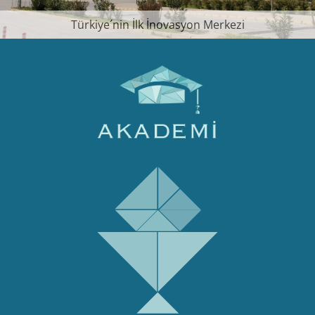
Türkiye´nin İlk İnovasyon Merkezi