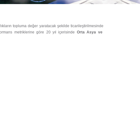
lıkların topluma değer yaratacak şekilde ticarileştirilmesinde
ormans metriklerine göre 20 yıl içerisinde
Orta Asya ve