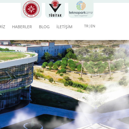
TR
EN
MİZ
HABERLER
BLOG
İLETİŞİM